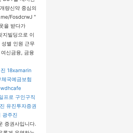
 "개량신약 중심의
e/FosdcrwJ "
아웃을 받다가
릿지빌딩으로 이
 성별 인원 근무
 여신금융, 금융
주진
18xamarin
우체국예금보험
wdhcafe
일프로
구인구직
진
유진투자증권
비
광주진
운 증권사입니다.
유롭게 운영하는