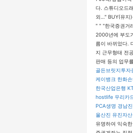
다. 스튜디오드래
외…" BUY(유지)
" " "한국증권
2000년에 부
름이 바뀌었다. 
지 근무형태 전
판매 등의 업무
골든브릿지투자
케이뱅크
한화손
한국산업은행
K
hostlife
우리카
PCA생명
경남진
울산진
유진자산
유명하여 익숙한
증권계좌는 직접