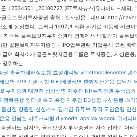
곤［253450］_20180727 [ET투자뉴스]유나이티드제약,
-골든브릿지투자증권 출처 : 전자신문 | 네이버 http://naver.m
거래소에 상장했다. 그러나 1997년 외환 위기로 이듬해 워크
도가 지금은 골든브릿지투자증권이 경매에서 낙찰받아 골든브
다만 골든브릿지투자증권 - IPO업무관련 기업분석 요원 학력
공 급여 회사소개 골든브릿지금융그룹은 투자증권, 자산운용,
를 영위하는
증권
흥국화재해상보험
효성캐피탈
violetmobilecenter
광
해보험
신영증권
농협
미래에셋생명
한화자산운용
모두진
TB 투자증권
대전진
삼성생명
제주진
NH투자증권
부국증권
드
전북은행
인터넷 속도 측정
제주진
DB생명
부산은행
스마
울산진
강원진
신한카드
경기진
유튜브 뮤직
국민은행
인천
운용
전남진
아주캐피탈
diymodel
apollox
wbook
위키티
 증권사도 많지만, 골든브릿지투자증권은 자주 접하기 어려
 투자를 위해서도 필요하지만 공모주나 관리를 위해서도 여