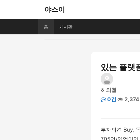
야스이
홈
게시판
있는 플랫
허의철
0건
2,37
투자의견 Buy, 
705억/영업이익