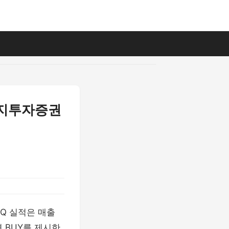
릿지투자증권
 2Q 실적은 매출
견 BUY를 제시한