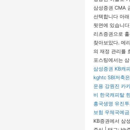
삼성증권 CMA 
선택합니다 아래 
뒷면에 있습니다
리츠증권으로 홀라
찾아보았다. 메리
의 재정 관리를 
포스팅에서는 삼성
삼성증권
KB캐
kghtc
SBI저축
운용
강원진
카카
비
한국캐피탈
흥국생명
유진투
보험
우체국예금
KB증권에서 삼성증
주식 | 태그: 