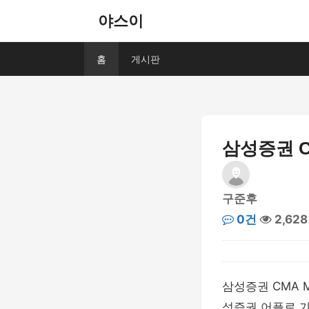
야스이
홈
게시판
삼성증권 C
구준후
0건
2,62
삼성증권 CMA 
성증권 어플로 가