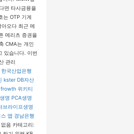
았다면 타사금융을
는 OTP 기계
살아오다 최근 메
튼 메리츠 증권을
축 CMA는 개인
고 있습니다. 이번
산 관리
한국산업은행
진
kster
DB자산
frowth
위키티
생명
PCA생명
처브라이프생명
스 앱
경남은행
글 없음 카테고리:
 하기 위해 KB