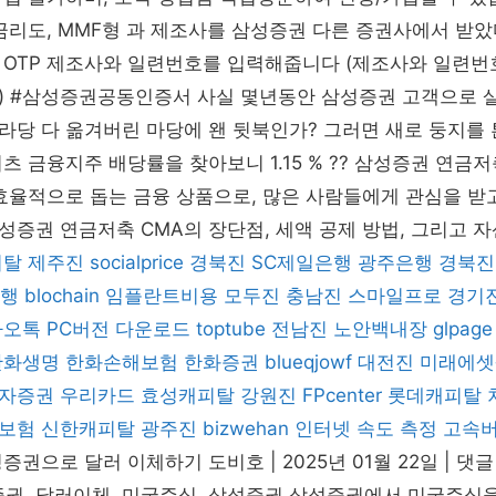
금리도, MMF형 과 제조사를 삼성증권 다른 증권사에서 받
OTP 제조사와 일련번호를 입력해줍니다 (제조사와 일련번호
) #삼성증권공동인증서 사실 몇년동안 삼성증권 고객으로 
당 다 옮겨버린 마당에 왠 뒷북인가? 그러면 새로 둥지를 
츠 금융지주 배당률을 찾아보니 1.15 % ?? 삼성증권 연금저
효율적으로 돕는 금융 상품으로, 많은 사람들에게 관심을 받
증권 연금저축 CMA의 장단점, 세액 공제 방법, 그리고 자
피탈
제주진
socialprice
경북진
SC제일은행
광주은행
경북진
은행
blochain
임플란트비용
모두진
충남진
스마일프로
경기
오톡 PC버전 다운로드
toptube
전남진
노안백내장
glpage
한화생명
한화손해보험
한화증권
blueqjowf
대전진
미래에셋
자증권
우리카드
효성캐피탈
강원진
FPcenter
롯데캐피탈
보험
신한캐피탈
광주진
bizwehan
인터넷 속도 측정
고속버
권으로 달러 이체하기 도비호 | 2025년 01월 22일 | 댓
kb증권, 달러이체, 미국주식, 삼성증권 삼성증권에서 미국주식을