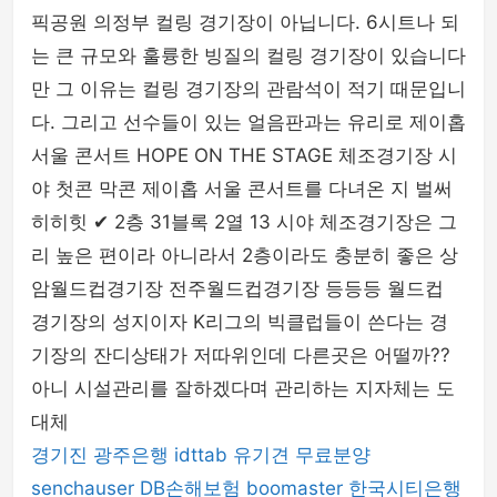
픽공원 의정부 컬링 경기장이 아닙니다. 6시트나 되
는 큰 규모와 훌륭한 빙질의 컬링 경기장이 있습니다
만 그 이유는 컬링 경기장의 관람석이 적기 때문입니
다. 그리고 선수들이 있는 얼음판과는 유리로 제이홉
서울 콘서트 HOPE ON THE STAGE 체조경기장 시
야 첫콘 막콘 제이홉 서울 콘서트를 다녀온 지 벌써
히히힛 ✔ 2층 31블록 2열 13 시야 체조경기장은 그
리 높은 편이라 아니라서 2층이라도 충분히 좋은 상
암월드컵경기장 전주월드컵경기장 등등등 월드컵
경기장의 성지이자 K리그의 빅클럽들이 쓴다는 경
기장의 잔디상태가 저따위인데 다른곳은 어떨까??
아니 시설관리를 잘하겠다며 관리하는 지자체는 도
대체
경기진
광주은행
idttab
유기견 무료분양
senchauser
DB손해보험
boomaster
한국시티은행