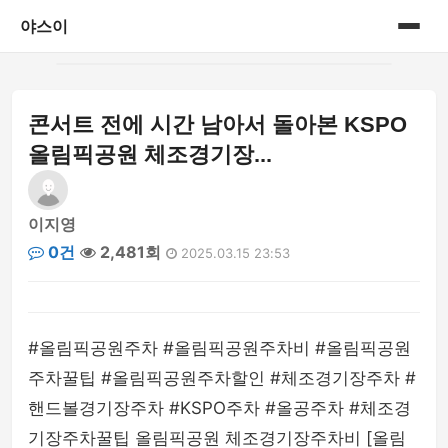
야스이
홈
콘서트 전에 시간 남아서 돌아본 KSPO
게시판
올림픽공원 체조경기장...
이지영
0건
2,481회
2025.03.15 23:53
#올림픽공원주차 #올림픽공원주차비 #올림픽공원
주차꿀팁 #올림픽공원주차할인 #체조경기장주차 #
핸드볼경기장주차 #KSPO주차 #올공주차 #체조경
기장주차꿀팁 올림픽공원 체조경기장주차비 [올림