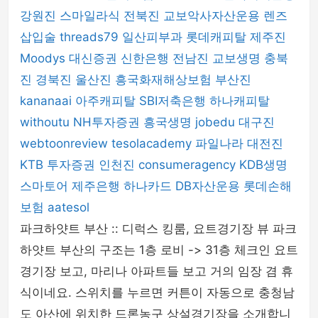
강원진
스마일라식
전북진
교보악사자산운용
렌즈
삽입술
threads79
일산피부과
롯데캐피탈
제주진
Moodys
대신증권
신한은행
전남진
교보생명
충북
진
경북진
울산진
흥국화재해상보험
부산진
kananaai
아주캐피탈
SBI저축은행
하나캐피탈
withoutu
NH투자증권
흥국생명
jobedu
대구진
webtoonreview
tesolacademy
파일나라
대전진
KTB 투자증권
인천진
consumeragency
KDB생명
스마토어
제주은행
하나카드
DB자산운용
롯데손해
보험
aatesol
파크하얏트 부산 :: 디럭스 킹룸, 요트경기장 뷰 파크
하얏트 부산의 구조는 1층 로비 -> 31층 체크인 요트
경기장 보고, 마리나 아파트들 보고 거의 임장 겸 휴
식이네요. 스위치를 누르면 커튼이 자동으로 충청남
도 아산에 위치한 드론농구 상설경기장을 소개합니