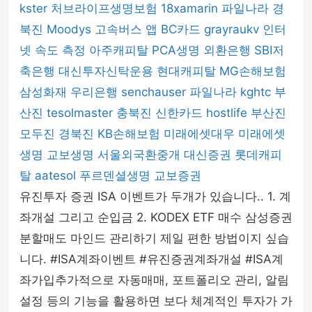
kster
처브라이프생명보험
18xamarin
파일나라
경
북진
Moodys
고속버스 앱
BC카드
grayraukv
인터
넷 속도 측정
아주캐피탈
PCA생명
외환은행
SBI저
축은행
대신투자신탁운용
현대캐피탈
MG손해보험
삼성화재
우리은행
senchauser
파일나라
kghtc
부
산진
tesolmaster
충북진
신한카드
hostlife
부산진
모두진
경북진
KB손해보험
미래에셋대우
미래에셋
생명
교보생명
서울외국환중개
대신증권
롯데캐피
탈
aatesol
푸르덴셜생명
교보증권
유진투자 증권 ISA 이벤트가 두개가 있습니다.. 1. 계
좌개설 그리고 순입금 2. KODEX ETF 매수 삼성증권
분할매도 마인드 관리하기 제일 편한 방법이지 싶습
니다. #ISA계좌이벤트 #유진증권계좌개설 #ISA계
좌가입추가적으로 자동매매, 포트폴리오 관리, 알림
설정 등의 기능을 활용하면 보다 체계적인 투자가 가