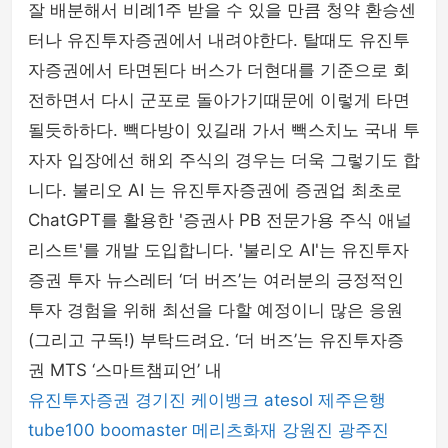
잘 배분해서 비례1주 받을 수 있을 만큼 청약 환승센
터나 유진투자증권에서 내려야한다. 탈때도 유진투
자증권에서 타면된다 버스가 더현대를 기준으로 회
전하면서 다시 군포로 돌아가기때문에 이렇게 타면
될듯하하다. 빽다방이 있길래 가서 빽스치노 국내 투
자자 입장에선 해외 주식의 경우는 더욱 그렇기도 합
니다. 불리오 AI 는 유진투자증권에 증권업 최초로
ChatGPT를 활용한 '증권사 PB 전문가용 주식 애널
리스트'를 개발 도입합니다. '불리오 AI'는 유진투자
증권 투자 뉴스레터 ‘더 버즈’는 여러분의 긍정적인
투자 경험을 위해 최선을 다할 예정이니 많은 응원
(그리고 구독!) 부탁드려요. ‘더 버즈’는 유진투자증
권 MTS ‘스마트챔피언’ 내
유진투자증권
경기진
케이뱅크
atesol
제주은행
tube100
boomaster
메리츠화재
강원진
광주진