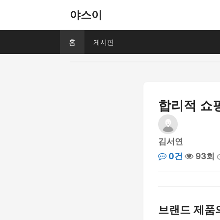
야스이
홈
게시판
합리적 쇼핑
김서연
0건
93회
브랜드 제품