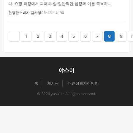
다. 쇼핑 과정에서 피해야 할 일반적인 함정과 이를 극복하...
현명한소비자 김하영
05-26
조회 96
음
맨끝
1
2
3
4
5
6
7
8
9
1
야스이
홈
게시판
개인정보처리방침
© 2026 yasui.kr. All rights reserved.