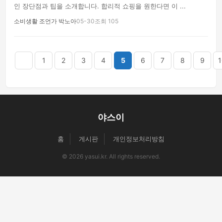
인 장단점과 팁을 소개합니다. 합리적 쇼핑을 원한다면 이 ...
소비생활 조언가 박노아
05-30
조회 105
음
맨끝
1
2
3
4
5
6
7
8
9
1
야스이
홈
게시판
개인정보처리방침
© 2026 yasui.kr. All rights reserved.