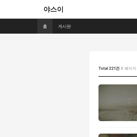
야스이
홈
게시판
Total 221건
8 페이지