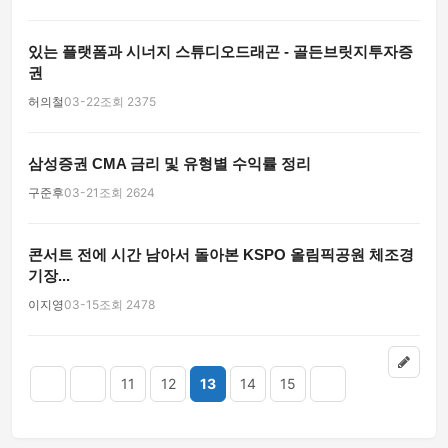
있는 플랫폼과 시너지 스튜디오드래곤 - 골든브릿지투자증
권
허의철
03-22
조회 2375
삼성증권 CMA 금리 및 유형별 수익률 정리
구준후
03-21
조회 2624
콘서트 전에 시간 남아서 돌아본 KSPO 올림픽공원 체조경
기장...
이지영
03-15
조회 2478
11
12
13
14
15