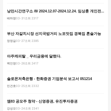
낭만시간연구소 /8/ 2024.12.07-2024.12.24. 임상훈 개인전...
배하영
03-31
조회 2317
부산 자갈치시장 선지국밥거리 노포맛집 경북집 혼술가능
정영길
03-27
조회 2385
아주캐피탈 _ 우리금융에 달렸다.
백인영
03-26
조회 2417
솔로몬저축은행 - 한화증권 기업분석 보고서 051214
민건호
03-25
조회 2332
엠83 공모주 청약 - 신영증권, 유진투자증권
강성모
03-24
조회 2341