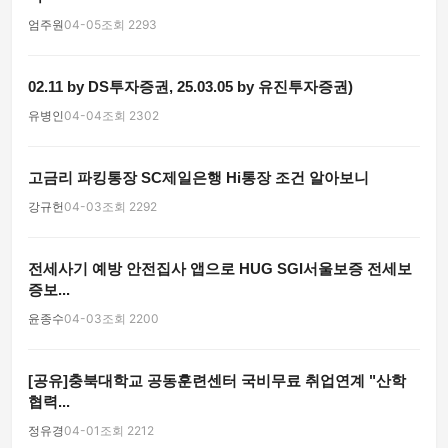
엄주원
04-05
조회 2293
02.11 by DS투자증권, 25.03.05 by 유진투자증권)
유병인
04-04
조회 2302
고금리 파킹통장 SC제일은행 Hi통장 조건 알아보니
강규헌
04-03
조회 2292
전세사기 예방 안전집사 앱으로 HUG SGI서울보증 전세보
증보...
윤종수
04-03
조회 2200
[공유]충북대학교 공동훈련센터 국비무료 취업연계 "산학
협력...
정유경
04-01
조회 2212