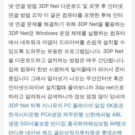
넷 연결 방법 3DP Net 다운로드 및 포맷 후 인터넷
연결 방법 요약 이 글은 컴퓨터를 포맷한 후에 인터
넷 연결 문제를 해결하기 위해 3DP Net을 활용하는
3DP Net은 Windows 운영 체제를 실행하는 컴퓨터
에서 네트워크 어댑터 드라이버를 손쉽게 설치할 수
있도록 도와주는 유용한 프로그램입니다. 3DP Net
을 다운로드하고 설치하는 방법은 매우 간단합니다.
집에 컴퓨터 한번 시원하게 밀어줄때가 되어서 준비
중입니다 그래서 알아보가 나오는 무선인터넷 혹은
인터넷드라이버 설치할때 물어보니까 3dp net으로
하라고 알려줘서 검색하니까 정보 엄청 많이 있네여
3DP Net
틱톡
지니뮤직 PC 플레이어
알집
SK증권
한국시티은행
PCA생명
제주은행
신한캐피탈
ABL
생명
SGI서울보증
반디집
흥국화재해상보험
iM뱅크
반디뷰
네이버 밴드
골든브릿지투자증권
롯데손해