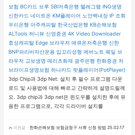
보험
BC카드
브루
SBI저축은행
텔레그램
ING생명
신한카드
네이트온
KM플레이어
노안백내장
IP 조회
우리은행
아주캐피탈
한국산업은행
KB손해보험
ALTools
허니뷰
신영증권
4K Video Downloader
효성캐피탈
Edge 브라우저
애큐온저축은행
신한
BNP파리바자산운용
입꼬리성형
에버노트
웨일 브
라우저
교보생명
메리츠화재
광주은행
한화증권
처
브라이프생명보험
하나카드
팟플레이어(PotPlayer)
3dp Chip과 3dp Net: 설치 후 필수 프로그램 다운
로드 및 사용법에 대해 빠르고 간략하게 설명드릴께
요. 3dp chip과 3dp net은 윈도우를 설치한 후에 유
용한 프로그램으로, 각각 드라이버 설치를
한화손해보험 보험금청구 서류 신청 방법
25.02.17
이전글