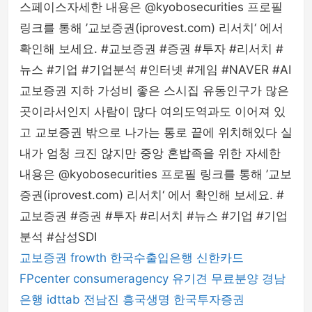
스페이스자세한 내용은 @kyobosecurities 프로필
링크를 통해 ’교보증권(iprovest.com) 리서치‘ 에서
확인해 보세요. #교보증권 #증권 #투자 #리서치 #
뉴스 #기업 #기업분석 #인터넷 #게임 #NAVER #AI
교보증권 지하 가성비 좋은 스시집 유동인구가 많은
곳이라서인지 사람이 많다 여의도역과도 이어져 있
고 교보증권 밖으로 나가는 통로 끝에 위치해있다 실
내가 엄청 크진 않지만 중앙 혼밥족을 위한 자세한
내용은 @kyobosecurities 프로필 링크를 통해 ’교보
증권(iprovest.com) 리서치‘ 에서 확인해 보세요. #
교보증권 #증권 #투자 #리서치 #뉴스 #기업 #기업
분석 #삼성SDI
교보증권
frowth
한국수출입은행
신한카드
FPcenter
consumeragency
유기견 무료분양
경남
은행
idttab
전남진
흥국생명
한국투자증권