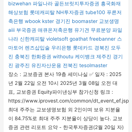
bizwehan
파일나라
골든브릿지투자증권
흥국화재
해상보험
롯데캐피탈
NH투자증권
tube100
푸른저
축은행
wbook
kster
경기진
boomaster
교보생명
aiii
부국증권
애큐온저축은행
유기견 무료분양
파일
나라
신한캐피탈
violetsoft
goathat
freebanner
스
마토어
렌즈삽입술
우리은행
롯데카드
경북진
모두
진
충북진
한화증권
withoutu
케이뱅크
제주진
경기
진
광주진
유진자산운용
전북진
tesolmaster
장소 : 교보증권 본사 19층 세미나실 ✅ 일자 : 2025
년 2월 22일 오전 10시 2025년 3월 08일 오전 대
표, 교보증권 Equity파이낸싱부 참가신청 링크 :
https://www.iprovest.com/common/dt_event_ef.jsp
최대 주주는 교보생명보험 외 2인이며 보유 지분율
이 84.75%로 최대 주주 지분율이 상당이 높다. 교보
증권 관련 리포트 요약 - 한국투자증권(2월 20일 자)