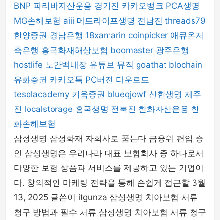
BNP 파리바자산운용
경기진
카카오뱅크
PCA생명
MG손해보험
aiii
메트라이프생명
전남진
threads79
한양증권
경남은행
18xamarin
coinpicker
애큐온저
축은행
흥국화재해상보험
boomaster
광주은행
hostlife
노안백내장
유튜브 뮤직
goathat
blochain
유화증권
카카오톡 PC버전 다운로드
tesolacademy
키움증권
blueqjowf
신한생명
제주
진
localstorage
흥국생명
전북진
한화자산운용
한
화손해보험
삼성생명 삼성화재 자회사로 품는다 금융위 편입 승
인 삼성생명은 우리나라 대표 보험회사 중 하나로서
다양한 보험 상품과 서비스를 제공하고 있는 기업이
다. 창의적인 마케팅 전략을 통해 손쉽게 접근할 3월
13, 2025 글쓴이 itgunza 삼성생명 치아보험 서류
청구 방법과 필수 서류 삼성생명 치아보험 서류 청구