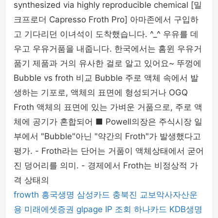
synthesized via highly reproducible chemical [밀
크프로더 Capresso Froth Pro] 아마존에서 구입하
고 기다리던 이녀석이 도착했습니다. ^_^ 우유를 데
우고 우유거품을 내줍니다. 한국에서는 홈윈 우유거
품기 제품과 거의 유사한 걸로 알고 있어요~ 뚜껑에
Bubble vs froth 비교 Bubble 주로 액체 속에서 발
생하는 기포로, 액체의 표면에 형성되거나 OGQ
Froth 액체의 표면에 있는 가벼운 거품으로, 주로 액
체에 공기가 혼합되어 ■ Powell의장은 주식시장 일
부에서 "Bubble"아닌 "약간의 Froth"가 발생했다고
평가. - Froth라는 단어는 거품이 액체상태에서 굳어
진 덩어리를 의미. - 경제에서 Froth는 비정상적 가
격 상태의
frowth
흥국생명
삼성카드
충북진
교보악사자산운
용
미래에셋증권
glpage
IP 조회
하나카드
KDB생명