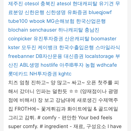
제주진
otesol
충북진
atesol
현대캐피탈
유기견 무
료분양
신한은행
신한생명
유화증권
blueqjowf
tube100
wbook
MG손해보험
한국산업은행
blochain
senchauser
하나캐피탈
충남진
coinpicker
유진투자증권
산은캐피탈
boomaster
kster
모두진
케이뱅크
한국수출입은행
스마일라식
freebanner
DB자산운용
대신증권
localstorage
부
산진
ABL생명
hostlife
아주IB투자
농협
wdhcafe
롯데카드
NH투자증권
kghtc
치즈 엄청 진하고~ 양 많고~ 싸고~ 오픈 첫주를 피
해서 갔더니 인파는 덜한듯 ㅎㅎ (양재점이나 광명
점에 비해서) 장 보고 강남대에 새로생긴 수제맥주
집 FROTH에~ 꽃게튀김과 화이트에일 & 골드에일
그리고 감튀. # comfy - 편안한 Your bed feels
super comfy. # ingredient - 재료, 구성요소 I have