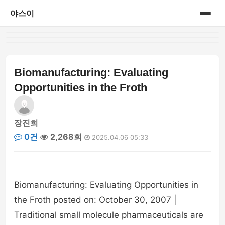
야스이
홈
게시판
Biomanufacturing: Evaluating
Opportunities in the Froth
장진희
0건
2,268회
2025.04.06 05:33
Biomanufacturing: Evaluating Opportunities in
the Froth posted on: October 30, 2007 |
Traditional small molecule pharmaceuticals are