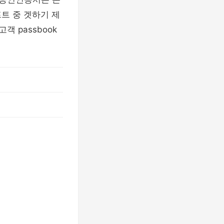
트 중 겟하기 제
 passbook