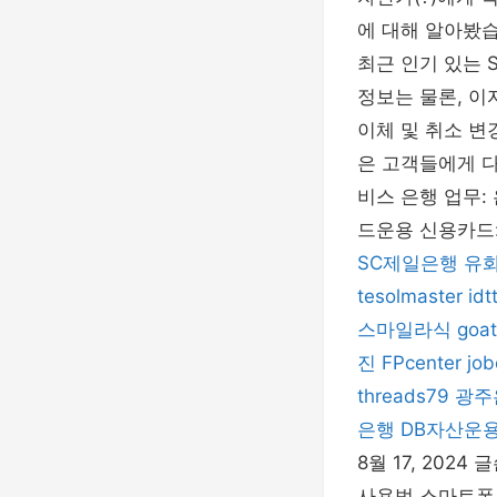
에 대해 알아봤습
최근 인기 있는 
정보는 물론, 이자
이체 및 취소 변
은 고객들에게 다
비스 은행 업무: 
드운용 신용카드
SC제일은행
유
tesolmaster
idt
스마일라식
goat
진
FPcenter
jo
threads79
광주
은행
DB자산운
8월 17, 202
사용법 스마트폰 