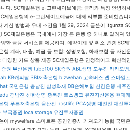
니다. SC제일은행 e-그린세이브예금: 금리와 특징 안녕하세
SC제일은행의 e-그린세이브예금에 대해 리뷰를 준비했습니다
 계산 방법과 우대 조건을 1월 29, 2024 글쓴이 itgunza
경 SC제일은행은 국내에서 가장 큰 은행 중 하나로 알려져 있
양한 금융 서비스를 제공하며, 예약이체 및 취소 변경 SC
은행 계좌, 대출, 예금 등 보험: 생명보험, 화재보험 등 자산
: 다양한 카드 상품 제공 SC제일은행은 안정적이고 혁신적
화증권
부산은행
tube100
SK증권
ABL생명
모두진
카카오뱅
tab
KB캐피탈
SBI저축은행
bizwehan
고속버스 앱
스마일
hat
국민은행
충남진
삼성화재
DB손해보험
신한은행
제주
bedu
경남진
신한생명
충북진
토스뱅크
유진자산운용
현대
은행
푸른저축은행
울산진
hostlife
PCA생명
대전진
대신투
용
부국증권
localstorage
유진투자증권
4 글쓴이 mywelfare 스마트폰 공인인증서 가져오기 농협 국
공인인증서 가져오기: 농협, 국민은행, SC제일은행 사용법