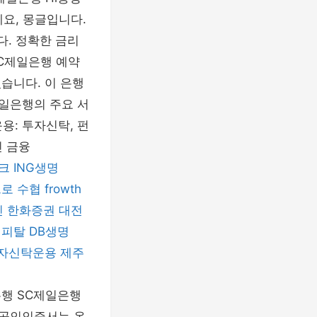
요, 몽글입니다.
. 정확한 금리
 SC제일은행 예약
습니다. 이 은행
제일은행의 주요 서
운용: 투자신탁, 펀
인 금융
크
ING생명
프로
수협
frowth
진
한화증권
대전
캐피탈
DB생명
자신탁운용
제주
민은행 SC제일은행
 공인인증서는 온