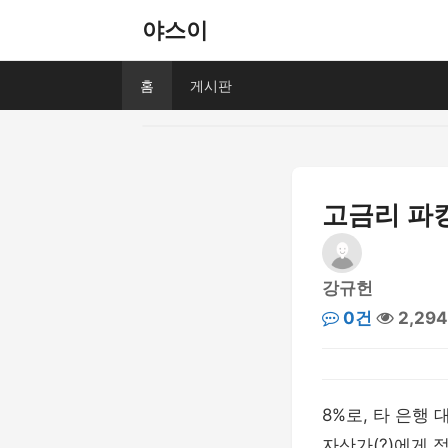
야스이
홈
게시판
고금리 파
강규헌
0건
2,29
8%로, 타 은행
자산가(?)에게 