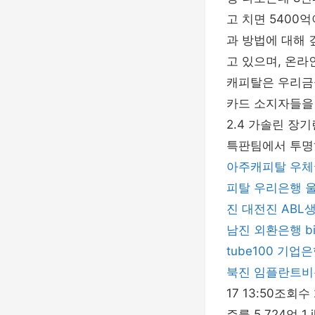
고 치면 5400
과 방법에 대해
고 있으며, 온라
캐피탈은 우리금
카드 소지자들을 
2.4 가솔린 장
특판팀에서 투명
아주캐피탈
우체
피탈
우리은행
진
대전진
ABL
남진
외환은행
b
tube100
기업은
북진
임플란트비
17 13:50조회
주를 5,724억 1