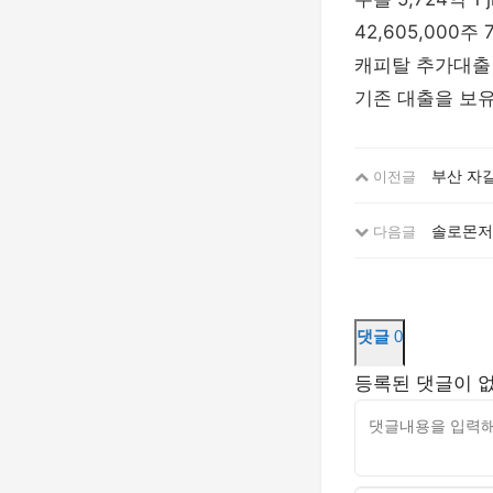
42,605,000주
캐피탈 추가대출
기존 대출을 보
부산 자
이전글
솔로몬저축
다음글
댓글
0
등록된 댓글이 