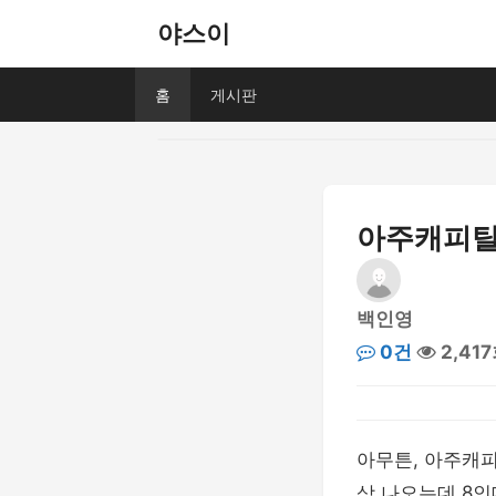
야스이
홈
게시판
아주캐피탈
백인영
0건
2,41
아무튼, 아주캐피탈
상 나오는데 8인데