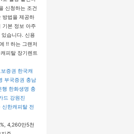
출을 신청하는 조건
한 방법을 제공하
 기본 정보 아주
있습니다. 신용
 !! 하는 그랜저
아주캐피탈 장기렌트
교보증권
한국캐
명
부국증권
충남
은행
한화생명
충
카드
강원진
술
신한캐피탈
전
, 4,260만5천
금융지주