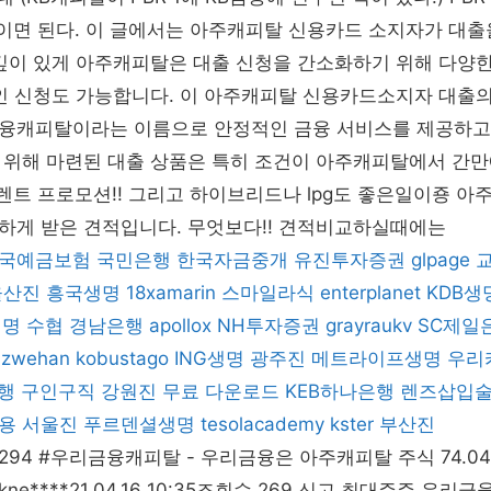
억이면 된다. 이 글에서는 아주캐피탈 신용카드 소지자가 대
 깊이 있게 아주캐피탈은 대출 신청을 간소화하기 위해 다양
인 신청도 가능합니다. 이 아주캐피탈 신용카드소지자 대출의
융캐피탈이라는 이름으로 안정적인 금융 서비스를 제공하고 
위해 마련된 대출 상품은 특히 조건이 아주캐피탈에서 간만에
기렌트 프로모션!! 그리고 하이브리드나 lpg도 좋은일이죵 
하게 받은 견적입니다. 무엇보다!! 견적비교하실때에는
국예금보험
국민은행
한국자금중개
유진투자증권
glpage
울산진
흥국생명
18xamarin
스마일라식
enterplanet
KDB생
생명
수협
경남은행
apollox
NH투자증권
grayraukv
SC제일
izwehan
kobustago
ING생명
광주진
메트라이프생명
우리
행
구인구직
강원진
무료 다운로드
KEB하나은행
렌즈삽입
용
서울진
푸르덴셜생명
tesolacademy
kster
부산진
수 294 #우리금융캐피탈 - 우리금융은 아주캐피탈 주식 74.04%
 jkne****21.04.16 10:35조회수 269 신고 최대주주 우리