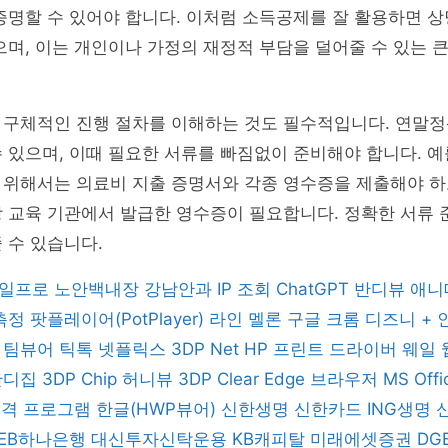
증명할 수 있어야 합니다. 이처럼 소득공제를 잘 활용하면 
으며, 이는 개인이나 가정의 재정적 부담을 덜어줄 수 있는 
 구체적인 진행 절차를 이해하는 것도 필수적입니다. 연말정
 있으며, 이때 필요한 서류를 빠짐없이 준비해야 합니다. 예
 위해서는 의료비 지출 증명서와 각종 영수증을 제출해야 하
 교육 기관에서 발급한 영수증이 필요합니다. 정확한 서류 
 수 있습니다.
일프로
노안백내장
강남안과
IP 조회
ChatGPT
반디뷰
애니
 측정
팟플레이어(PotPlayer)
라인
멜론
구글 크롬
디즈니 +
버
팀뷰어
틱톡
넷플릭스
3DP Net
HP 프린트 드라이버
웨일
반디집
3DP Chip
허니뷰
3DP Clear
Edge 브라우저
MS Off
 원격 프로그램
한글(HWP뷰어)
신한생명
신한카드
ING생명
KEB하나은행
대신투자신탁운용
KB캐피탈
미래에셋증권
DG