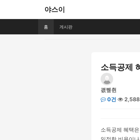
야스이
홈
게시판
소득공제 혜
괪쪂췬
0건
2,58
소득공제 혜택은
일정한 비용이나 