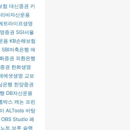
보험
대신증권
키
파리바자산운용
메트라이프생명
신영증권
SGI서울
운용
KB손해보험
험
SBI저축은행
애
화증권
외환은행
자증권
한화생명
래에셋생명
교보
남은행
한양증권
은행
DB자산운용
롭박스
캐논 프린
파이
ALTools
바탕
h
OBS Studio
페
버노트
브루
슬랙