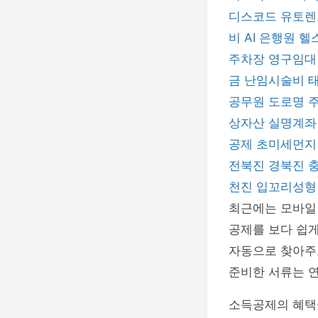
디스코드
유토
비
AI 은행원
헬
주차장
영구임대
금
난임시술비
공무원
도로명 
상자산 실명계
공제
초미세먼
전북진
경북진
천진
입꼬리성
최근에는 모바일
공제를 보다 쉽게
자동으로 찾아주고
준비한 서류는 연
소득공제의 혜택