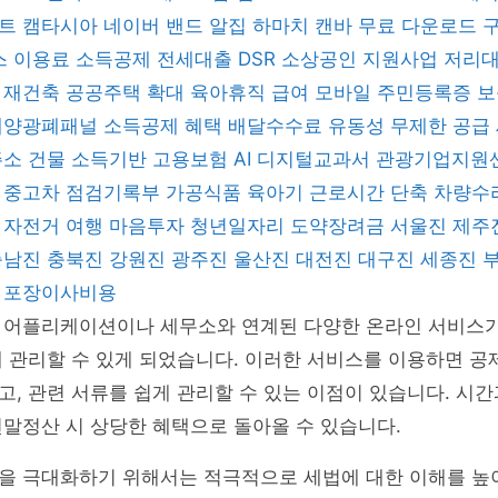
렌트
캠타시아
네이버 밴드
알집
하마치
캔바
무료 다운로드
스 이용료 소득공제
전세대출 DSR
소상공인 지원사업
저리
 재건축
공공주택 확대
육아휴직 급여
모바일 주민등록증
보
태양광폐패널
소득공제 혜택
배달수수료
유동성 무제한 공급
주소 건물
소득기반 고용보험
AI 디지털교과서
관광기업지원
좌
중고차 점검기록부
가공식품
육아기 근로시간 단축
차량수
지
자전거 여행
마음투자
청년일자리 도약장려금
서울진
제주
충남진
충북진
강원진
광주진
울산진
대전진
대구진
세종진
형
포장이사비용
 어플리케이션이나 세무소와 연계된 다양한 온라인 서비스가
 관리할 수 있게 되었습니다. 이러한 서비스를 이용하면 공
, 관련 서류를 쉽게 관리할 수 있는 이점이 있습니다. 시간
말정산 시 상당한 혜택으로 돌아올 수 있습니다.
을 극대화하기 위해서는 적극적으로 세법에 대한 이해를 높이