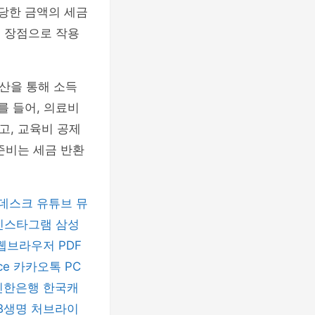
상당한 금액의 세금
큰 장점으로 작용
산을 통해 소득
를 들어, 의료비
고, 교육비 공제
준비는 세금 반환
데스크
유튜브 뮤
인스타그램
삼성
 웹브라우저
PDF
ice
카카오톡 PC
신한은행
한국캐
B생명
처브라이