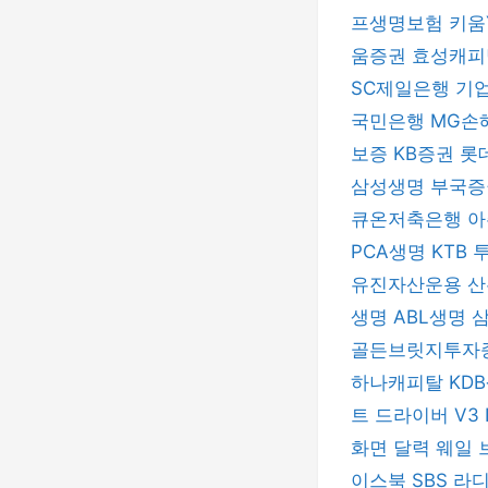
프생명보험
키움
움증권
효성캐
SC제일은행
기
국민은행
MG손
보증
KB증권
롯
삼성생명
부국
큐온저축은행
아
PCA생명
KTB
유진자산운용
산
생명
ABL생명
골든브릿지투자
하나캐피탈
KD
트 드라이버
V3 
화면 달력
웨일 
이스북
SBS 라