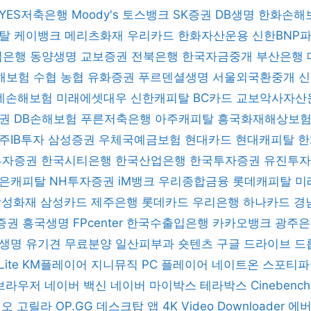
YES저축은행
Moody's
토스뱅크
SK증권
DB생명
한화손해
피탈
케이뱅크
메리츠화재
우리카드
한화자산운용
신한BNP
업은행
동양생명
교보증권
전북은행
한국자금중개
부산은행
해보험
수협
농협
유화증권
푸르덴셜생명
서울외국환중개
데손해보험
미래에셋대우
신한캐피탈
BC카드
교보악사자산
증권
DB손해보험
푸른저축은행
아주캐피탈
흥국화재해상보
주IB투자
삼성증권
우체국예금보험
현대카드
현대캐피탈
한
 투자증권
한국시티은행
한국산업은행
한국투자증권
유진투
은캐피탈
NH투자증권
iM뱅크
우리종합금융
롯데캐피탈
미
삼성화재
삼성카드
제주은행
롯데카드
우리은행
하나카드
경
증권
흥국생명
FPcenter
한국수출입은행
카카오뱅크
광주
B생명
유기견 무료분양
일산피부과
숏텐츠
구글 드라이브
드
Lite
KM플레이어
지니뮤직 PC 플레이어
네이트온
스포티
브라우저
네이버 백신
네이버 마이박스
테라박스
Cinebenc
디오 고릴라
OP.GG 데스크탑 앱
4K Video Downloader
에