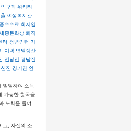
구인구직
위키티
대출
여성복지관
증수수료
최저임
세종문화상
퇴직
센터
청년인턴
가
리 이력
연말정산
진
전남진
경남진
부산진
경기진
인
 발달하여 소득
제 가능한 항목을
과 노력을 들여
고, 자신의 소