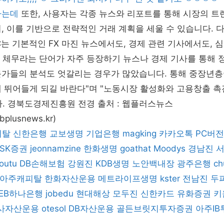
하는데
또한, 사용자는 각종 뉴스와 리포트를 통해 시장의 
, 이를 기반으로 전략적인 거래 계획을 세울 수 있습니다. 
BTC는 기본적인 FX 마진 뉴스에서도, 경제 관련 기사에서도,
 체무라는 단어가 자주 등장하기 뉴스나 경제 기사를 통해 
문가들의 분석도 엇갈리는 경우가 많았습니다. 통해 중장년층
에 뛰어들게 되길 바란다"며 "노동시장 활성화와 고용창출 
. 경북도경제진흥원 전경 출처 : 웹플러스뉴스
bplusnews.kr)
피탈
신한은행
교보생명
기업은행
magking
카카오톡 PC버
SK증권
jeonnamzine
한화생명
goathat
Moodys
경남진
outu
DB손해보험
강원진
KDB생명
노안백내장
광주은행
ch
아주캐피탈
한화자산운용
메트라이프생명
kster
전남진
두
KEB하나은행
jobedu
현대해상
모두진
신한카드
유화증권
키
사자산운용
otesol
DB자산운용
골든브릿지투자증권
아주IB