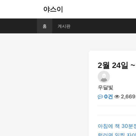
야스이
홈
게시판
2월 24일 ~
우달빛
0건
2,66
아침에 책 30분
럴러면 일찍 자야