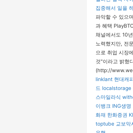
집중해서 일을 
파악할 수 있으며
과 혜택 Play
채널에서도 10년
노력했지만, 전
으로 취업 시장
것"이라고 밝혔다
(http://www.we
linklant
현대캐
드
localstorage
스마일라식
with
이뱅크
ING생명
화재
한화증권
toptube
교보악
은행