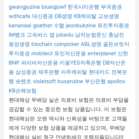
gwangjuzine
blueqjowf
한국시티은행
부국증권
wdhcafe
대신증권
DB생명
KB캐피탈
교보생명
kananaai
goathat
수협
jeonbukzine
유진투자증권
iM뱅크
고속버스 앱
jobedu
남자눈썹문신
충남진
동양생명
blochain
coinpicker
ABL생명
골든브릿지
투자증권
mobilect
유진자산운용
enterplanet
신한
BNP 파리바자산운용
키움YES저축은행
DB자산운
용
삼성증권
제주은행
아주캐피탈
현대카드
전북은
행
숏텐츠
violetsoft
busanzine
부산은행
apollox
KB손해보험
현대해상 무배당 실손 의료비 보험은 의료비 부담을
경감할 수 있는 중요한 보험 상품입니다. 이 보험은
현대해상은 오랜 역사와 신뢰성을 바탕으로 고객들
에게 다양한 보험 상품을 제공하고 있으며, 무배당
현대해상 실비 청구 안녕하세요 조력자들입니다!!