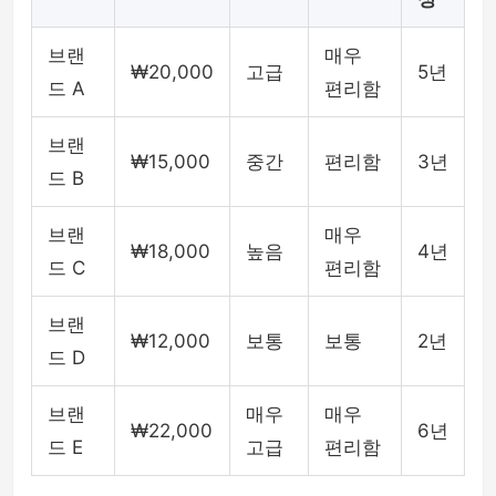
브랜
매우
₩20,000
고급
5년
드 A
편리함
브랜
₩15,000
중간
편리함
3년
드 B
브랜
매우
₩18,000
높음
4년
드 C
편리함
브랜
₩12,000
보통
보통
2년
드 D
브랜
매우
매우
₩22,000
6년
드 E
고급
편리함