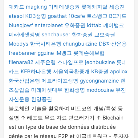
대카드
magking
미래에셋증권
롯데캐피탈
세종진
atesol
KDB생명
goathat
10cafe
토스뱅크
BC카드
blueqjowf
enterplanet
유화증권
idttab
케이뱅크
미래에셋생명
senchauser
한화증권
교보증권
Moodys
한국시티은행
chungbukzine
DB자산운용
freebanner
ggzine
iM뱅크
롯데손해보험
filenara82
제주은행
스마일프로
jeonbukzine
롯데
카드
KEB하나은행
서울외국환중개
KB증권
apollox
한국산업은행
메트라이프생명
gyeongnamzine
렌
즈삽입술
미래에셋대우
한화생명
modoozine
유진
자산운용
한양증권
블로체인 기술을 활용하여 비트코인 개념/특성 등
설명 ↑ 레포트 무료 자료 받으러가기 ↑ Blochain
est un type de base de données distribuée
gérée par le réseau P2P et 이글네트워크 - 투자자