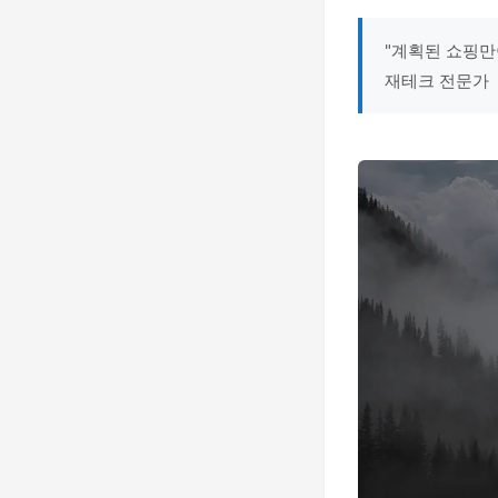
"계획된 쇼핑만
재테크 전문가